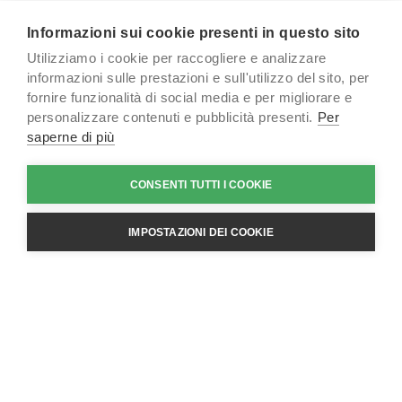
Informazioni sui cookie presenti in questo sito
Nel mondo dell’architettura, ingegneria e costruzioni, la
Utilizziamo i cookie per raccogliere e analizzare
gestione efficace dei documenti è fondamentale per
informazioni sulle prestazioni e sull'utilizzo del sito, per
garantire controllo, qualità e collaborazione. Autodesk
fornire funzionalità di social media e per migliorare e
Docs risponde a queste esigenze offrendo una
personalizzare contenuti e pubblicità presenti.
Per
piattaforma cloud moderna e intuitiva, parte della suite
saperne di più
Autodesk Construction Cloud. Il sistema centralizza i dati
di progetto in un unico ambiente, riducendo errori e
CONSENTI TUTTI I COOKIE
ritardi grazie a un approccio integrato.
IMPOSTAZIONI DEI COOKIE
Funzionalità pensate per chi
costruisce
Autodesk Docs non è solo un archivio cloud: è uno
strumento completo che include controllo versioni,
approvazioni automatizzate, gestione dei permessi,
annotazioni direttamente sui file, issue tracking e