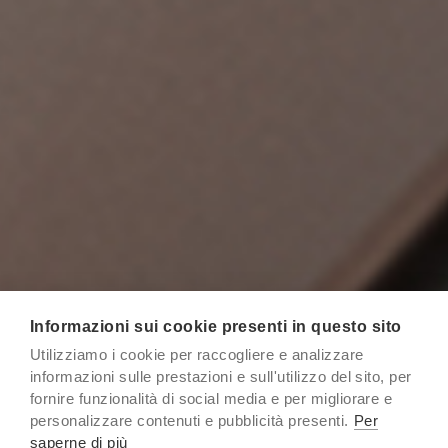
Informazioni sui cookie presenti in questo sito
Utilizziamo i cookie per raccogliere e analizzare
informazioni sulle prestazioni e sull'utilizzo del sito, per
fornire funzionalità di social media e per migliorare e
personalizzare contenuti e pubblicità presenti.
Per
Autodesk CFD è un software di simulazione
saperne di più