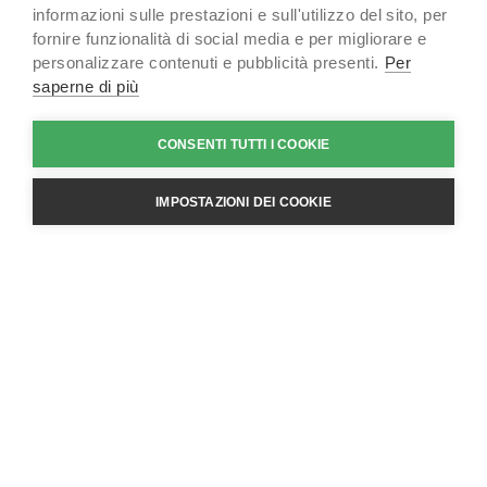
informazioni sulle prestazioni e sull'utilizzo del sito, per
fornire funzionalità di social media e per migliorare e
Autodesk Maya
è
un software per il rendering 3D che
personalizzare contenuti e pubblicità presenti.
Per
offre un set completo di strumenti avanzati per
saperne di più
l’animazione, la modellazione, la simulazione e la
progettazione 3D.
CONSENTI TUTTI I COOKIE
Con potenzialità quasi infinite e funzionalità evolute,
Maya è utilizzato per film, videogiochi, serie TV,
IMPOSTAZIONI DEI COOKIE
pubblicità, pubblicazione o progettazione grafica.