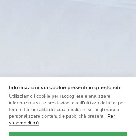
Informazioni sui cookie presenti in questo sito
Utilizziamo i cookie per raccogliere e analizzare
Un progetto ambizioso
informazioni sulle prestazioni e sull'utilizzo del sito, per
fornire funzionalità di social media e per migliorare e
personalizzare contenuti e pubblicità presenti.
Per
Ideato nell’estate 2019 in collaborazione con
Axia
saperne di più
Formazione & Consulenza
e l’Ordine degli Ingegneri di
Genova, il
progetto BIM 100%ore
aveva l’obiettivo di