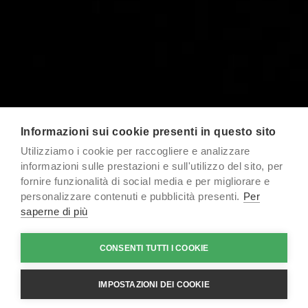
Informazioni sui cookie presenti in questo sito
Utilizziamo i cookie per raccogliere e analizzare
informazioni sulle prestazioni e sull'utilizzo del sito, per
Il
Building Information Modeling
è un metodo di
fornire funzionalità di social media e per migliorare e
progettazione, costruzione e gestione degli edifici
personalizzare contenuti e pubblicità presenti.
Per
basato sulla creazione e l'utilizzo di modelli 3D.
saperne di più
Quando si lavora con edifici datati o storici è frequente
che manchi parte della documentazione sulla costruzione
CONSENTI TUTTI I COOKIE
dell’edificio.
Qui entra in gioco lo Scan To BIM
:
un processo
di
reverse engineering
che utilizza tecnologie di
IMPOSTAZIONI DEI COOKIE
rilevamento avanzate, per ottenere nuvole di punti