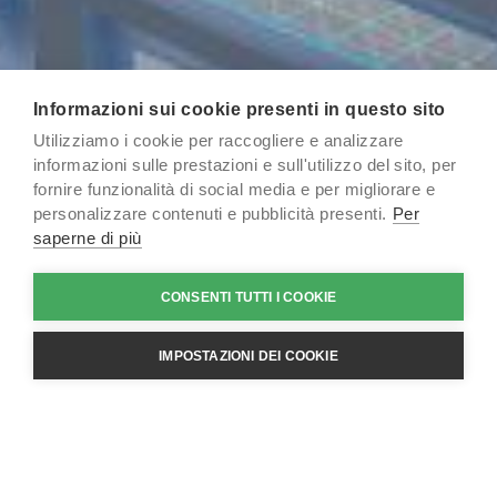
Informazioni sui cookie presenti in questo sito
Utilizziamo i cookie per raccogliere e analizzare
informazioni sulle prestazioni e sull'utilizzo del sito, per
fornire funzionalità di social media e per migliorare e
Lo
strumento di modellazione Grading Optimization
personalizzare contenuti e pubblicità presenti.
Per
è un modulo di Autodesk Civil 3D, software professionale
saperne di più
per l’ingegneria civile. Il suo scopo è di ottimizzare, in
fase di progettazione, varie tipologie di superfici e
grazie al potenziamento dell'algoritmo su cui è basato,
CONSENTI TUTTI I COOKIE
ottenere una congrua gamma di soluzioni basate sulle
varie tipologie di vincoli del terreno (ambientali,
IMPOSTAZIONI DEI COOKIE
finanziari, strutturali e tecnici) su cui si dovrà lavorare.